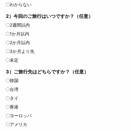
わからない
2）今回のご旅行はいつですか？（任意）
2週間以内
1か月以内
2か月以内
3か月より先
未定
3）ご旅行先はどちらですか？（任意）
韓国
台湾
タイ
香港
ヨーロッパ
アメリカ