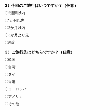
2）今回のご旅行はいつですか？（任意）
2週間以内
1か月以内
2か月以内
3か月より先
未定
3）ご旅行先はどちらですか？（任意）
韓国
台湾
タイ
香港
ヨーロッパ
アメリカ
その他