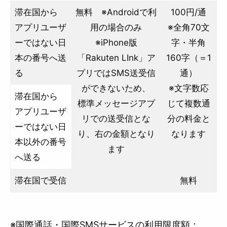
滞在国から
無料 ※Androidで利
100円/通
アプリユーザ
用の場合のみ
※全角70文
ーではない日
※iPhone版
字・半角
本の番号へ送
「Rakuten LInk」ア
160字（＝1
る
プリではSMS送受信
通）
ができないため、
※文字数応
滞在国から
標準メッセージアプ
じて複数通
アプリユーザ
リでの送受信とな
分の料金と
ーではない日
り、右の金額となり
なります
本以外の番号
ます
へ送る
滞在国で受信
無料
※国際通話・国際SMSサービスの利用限度額：